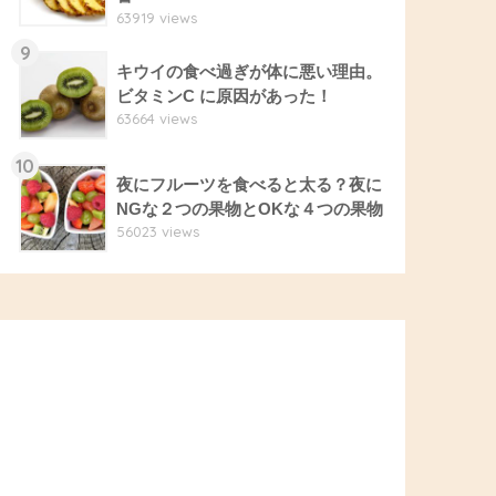
63919 views
9
キウイの食べ過ぎが体に悪い理由。
ビタミンC に原因があった！
63664 views
10
夜にフルーツを食べると太る？夜に
NGな２つの果物とOKな４つの果物
56023 views