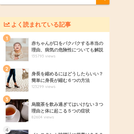
よく読まれている記事
1
赤ちゃんが口をパクパクする本当の
理由、病気の危険性についても解説
135793 views
2
身長を縮めるにはどうしたらいい？
簡単に身長が縮む６つの方法
123299 views
3
烏龍茶を飲み過ぎてはいけない３つ
理由と体に起こる５つの症状
82604 views
4