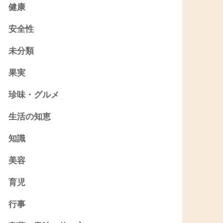
健康
安全性
未分類
果実
珍味・グルメ
生活の知恵
知識
美容
育児
行事