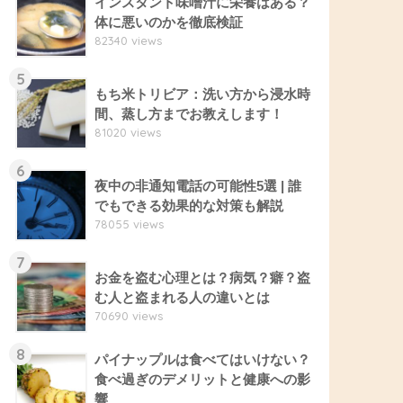
インスタント味噌汁に栄養はある？
体に悪いのかを徹底検証
82340 views
5
もち米トリビア：洗い方から浸水時
間、蒸し方までお教えします！
81020 views
6
夜中の非通知電話の可能性5選 | 誰
でもできる効果的な対策も解説
78055 views
7
お金を盗む心理とは？病気？癖？盗
む人と盗まれる人の違いとは
70690 views
8
パイナップルは食べてはいけない？
食べ過ぎのデメリットと健康への影
響