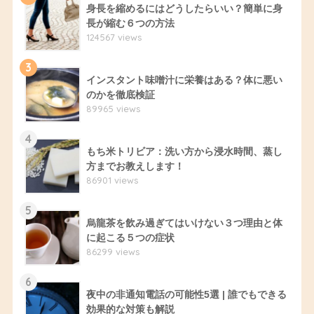
身長を縮めるにはどうしたらいい？簡単に身
長が縮む６つの方法
124567 views
3
インスタント味噌汁に栄養はある？体に悪い
のかを徹底検証
89965 views
4
もち米トリビア：洗い方から浸水時間、蒸し
方までお教えします！
86901 views
5
烏龍茶を飲み過ぎてはいけない３つ理由と体
に起こる５つの症状
86299 views
6
夜中の非通知電話の可能性5選 | 誰でもできる
効果的な対策も解説