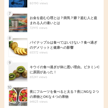
80190 views
7
お金を盗む心理とは？病気？癖？盗む人と盗
まれる人の違いとは
72915 views
8
パイナップルは食べてはいけない？食べ過ぎ
のデメリットと健康への影響
65372 views
9
キウイの食べ過ぎが体に悪い理由。ビタミンC
に原因があった！
65241 views
10
夜にフルーツを食べると太る？夜にNGな２つ
の果物とOKな４つの果物
64823 views