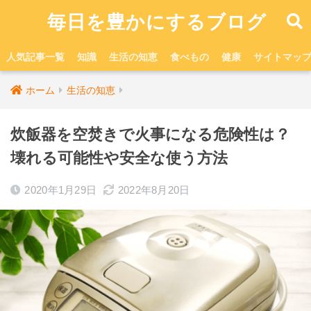
毎日を豊かにするブログ
人気記事一覧
知識
生活の知恵
食べもの
健康
サイトマッ
ホーム
生活の知恵
炊飯器を空焚きで火事になる危険性は？
壊れる可能性や安全な使う方法
2020年1月29日
2022年8月20日