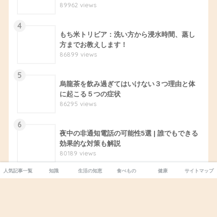
89962 views
4
もち米トリビア：洗い方から浸水時間、蒸し
方までお教えします！
86899 views
5
烏龍茶を飲み過ぎてはいけない３つ理由と体
に起こる５つの症状
86295 views
6
夜中の非通知電話の可能性5選 | 誰でもできる
効果的な対策も解説
80189 views
人気記事一覧
知識
生活の知恵
食べもの
健康
サイトマップ
7
お金を盗む心理とは？病気？癖？盗む人と盗
まれる人の違いとは
72914 views