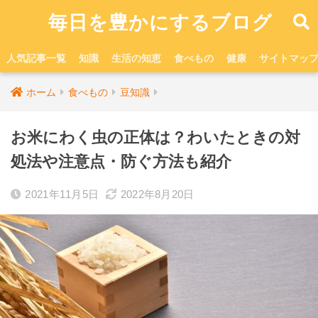
毎日を豊かにするブログ
人気記事一覧
知識
生活の知恵
食べもの
健康
サイトマッ
ホーム
食べもの
豆知識
お米にわく虫の正体は？わいたときの対
処法や注意点・防ぐ方法も紹介
2021年11月5日
2022年8月20日