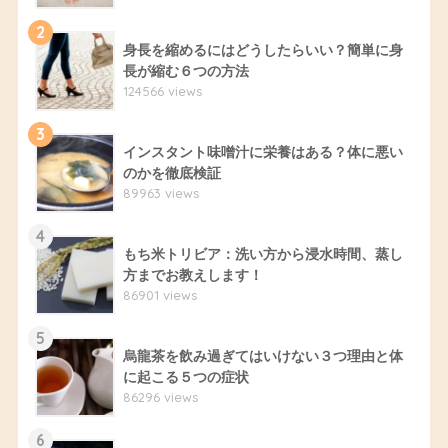
2
身長を縮めるにはどうしたらいい？簡単に身
長が縮む６つの方法
124566 views
3
インスタント味噌汁に栄養はある？体に悪い
のかを徹底検証
89963 views
4
もち米トリビア：洗い方から浸水時間、蒸し
方までお教えします！
86901 views
5
烏龍茶を飲み過ぎてはいけない３つ理由と体
に起こる５つの症状
86296 views
6