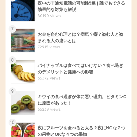
夜中の非通知電話の可能性5選 | 誰でもできる
効果的な対策も解説
80190 views
7
お金を盗む心理とは？病気？癖？盗む人と盗
まれる人の違いとは
72915 views
8
パイナップルは食べてはいけない？食べ過ぎ
のデメリットと健康への影響
65372 views
9
キウイの食べ過ぎが体に悪い理由。ビタミンC
に原因があった！
65239 views
10
夜にフルーツを食べると太る？夜にNGな２つ
の果物とOKな４つの果物