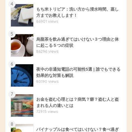
4
もち米トリビア：洗い方から浸水時間、蒸し
方までお教えします！
86901 views
5
烏龍茶を飲み過ぎてはいけない３つ理由と体
に起こる５つの症状
86296 views
6
夜中の非通知電話の可能性5選 | 誰でもできる
効果的な対策も解説
80190 views
7
お金を盗む心理とは？病気？癖？盗む人と盗
まれる人の違いとは
72915 views
8
パイナップルは食べてはいけない？食べ過ぎ