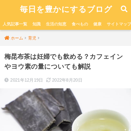
毎日を豊かにするブログ
人気記事一覧
知識
生活の知恵
食べもの
健康
サイトマッ
ホーム
育児
梅昆布茶は妊婦でも飲める？カフェイン
やヨウ素の量についても解説
2021年12月19日
2022年8月20日