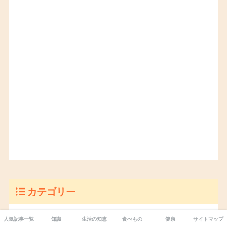
カテゴリー
カビ
人気記事一覧
知識
生活の知恵
食べもの
健康
サイトマップ