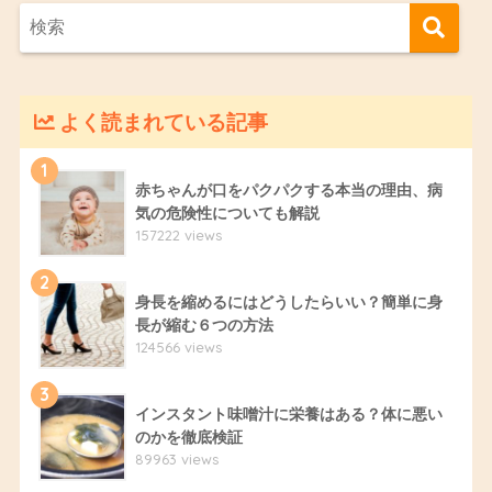
よく読まれている記事
1
赤ちゃんが口をパクパクする本当の理由、病
気の危険性についても解説
157222 views
2
身長を縮めるにはどうしたらいい？簡単に身
長が縮む６つの方法
124566 views
3
インスタント味噌汁に栄養はある？体に悪い
のかを徹底検証
89963 views