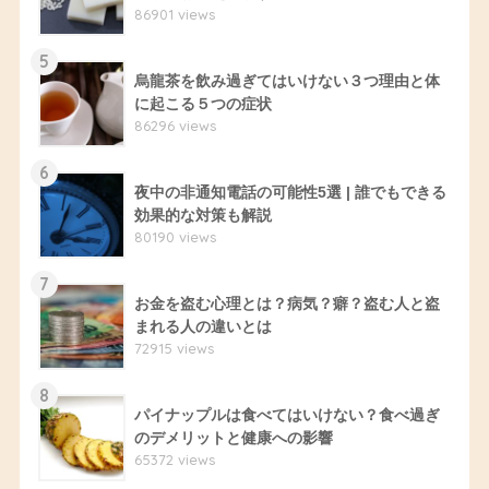
86901 views
5
烏龍茶を飲み過ぎてはいけない３つ理由と体
に起こる５つの症状
86296 views
6
夜中の非通知電話の可能性5選 | 誰でもできる
効果的な対策も解説
80190 views
7
お金を盗む心理とは？病気？癖？盗む人と盗
まれる人の違いとは
72915 views
8
パイナップルは食べてはいけない？食べ過ぎ
のデメリットと健康への影響
65372 views