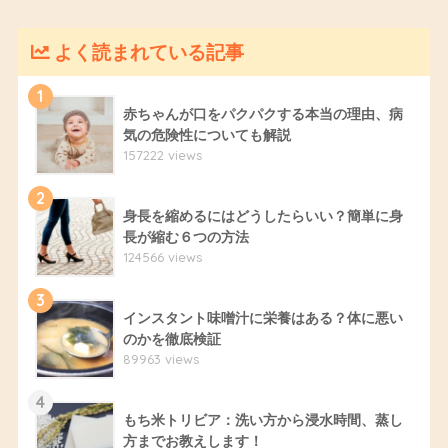
よく読まれている記事
1
赤ちゃんが口をパクパクする本当の理由、病
気の危険性についても解説
157222 views
2
身長を縮めるにはどうしたらいい？簡単に身
長が縮む６つの方法
124566 views
3
インスタント味噌汁に栄養はある？体に悪い
のかを徹底検証
89963 views
4
もち米トリビア：洗い方から浸水時間、蒸し
方までお教えします！