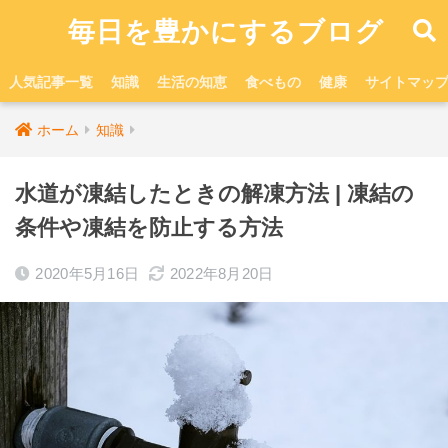
毎日を豊かにするブログ
人気記事一覧
知識
生活の知恵
食べもの
健康
サイトマッ
ホーム
知識
水道が凍結したときの解凍方法 | 凍結の
条件や凍結を防止する方法
2020年5月16日
2022年8月20日