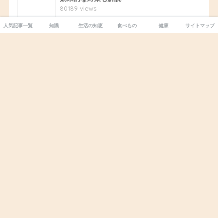
80189 views
人気記事一覧
知識
生活の知恵
食べもの
健康
サイトマップ
7
お金を盗む心理とは？病気？癖？盗む人と盗
まれる人の違いとは
72914 views
8
パイナップルは食べてはいけない？食べ過ぎ
のデメリットと健康への影響
65371 views
9
キウイの食べ過ぎが体に悪い理由。ビタミンC
に原因があった！
65238 views
10
夜にフルーツを食べると太る？夜にNGな２つ
の果物とOKな４つの果物
64817 views