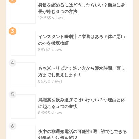
身長を縮めるにはどうしたらいい？簡単に身
長が縮む６つの方法
124563 views
3
インスタント味噌汁に栄養はある？体に悪い
のかを徹底検証
89962 views
4
もち米トリビア：洗い方から浸水時間、蒸し
方までお教えします！
86900 views
5
烏龍茶を飲み過ぎてはいけない３つ理由と体
に起こる５つの症状
86295 views
6
夜中の非通知電話の可能性5選 | 誰でもできる
効果的な対策も解説