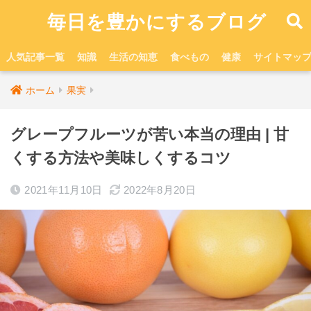
毎日を豊かにするブログ
人気記事一覧
知識
生活の知恵
食べもの
健康
サイトマッ
ホーム
果実
グレープフルーツが苦い本当の理由 | 甘
くする方法や美味しくするコツ
2021年11月10日
2022年8月20日