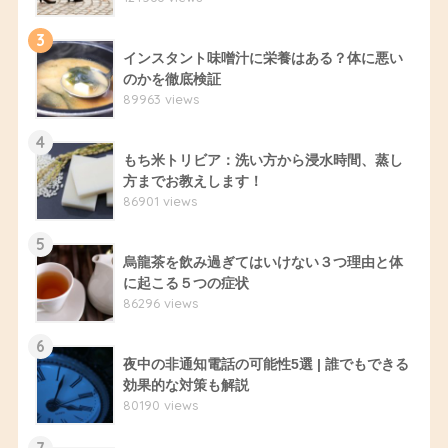
3
インスタント味噌汁に栄養はある？体に悪い
のかを徹底検証
89963 views
4
もち米トリビア：洗い方から浸水時間、蒸し
方までお教えします！
86901 views
5
烏龍茶を飲み過ぎてはいけない３つ理由と体
に起こる５つの症状
86296 views
6
夜中の非通知電話の可能性5選 | 誰でもできる
効果的な対策も解説
80190 views