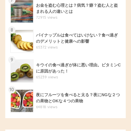
7
お金を盗む心理とは？病気？癖？盗む人と盗
まれる人の違いとは
72915 views
8
パイナップルは食べてはいけない？食べ過ぎ
のデメリットと健康への影響
65372 views
9
キウイの食べ過ぎが体に悪い理由。ビタミンC
に原因があった！
65239 views
10
夜にフルーツを食べると太る？夜にNGな２つ
の果物とOKな４つの果物
64818 views