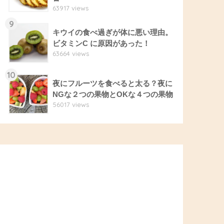
63917 views
9
キウイの食べ過ぎが体に悪い理由。
ビタミンC に原因があった！
63664 views
10
夜にフルーツを食べると太る？夜に
NGな２つの果物とOKな４つの果物
56017 views