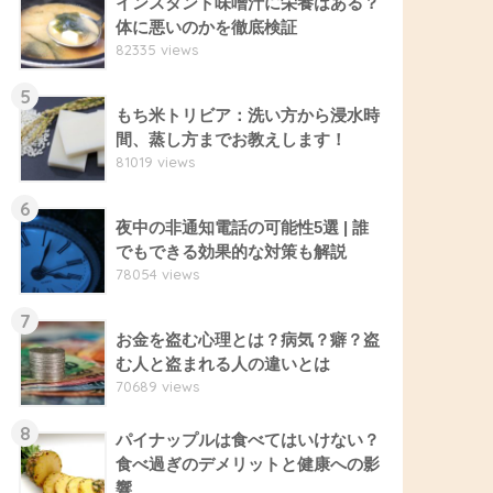
インスタント味噌汁に栄養はある？
体に悪いのかを徹底検証
82335 views
5
もち米トリビア：洗い方から浸水時
間、蒸し方までお教えします！
81019 views
6
夜中の非通知電話の可能性5選 | 誰
でもできる効果的な対策も解説
78054 views
7
お金を盗む心理とは？病気？癖？盗
む人と盗まれる人の違いとは
70689 views
8
パイナップルは食べてはいけない？
食べ過ぎのデメリットと健康への影
響