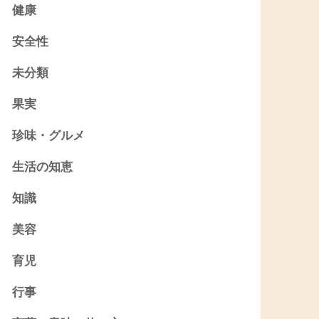
健康
安全性
未分類
果実
珍味・グルメ
生活の知恵
知識
美容
育児
行事