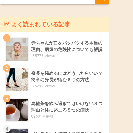
よく読まれている記事
1
赤ちゃんが口をパクパクする本当の
理由、病気の危険性についても解説
135775 views
2
身長を縮めるにはどうしたらいい？
簡単に身長が縮む６つの方法
123299 views
3
烏龍茶を飲み過ぎてはいけない３つ
理由と体に起こる５つの症状
82601 views
4