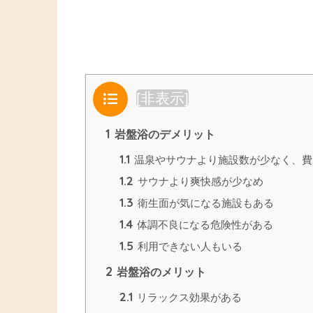
目次
[
非表示
]
1
岩盤浴のデメリット
1.1
温泉やサウナより施設数が少なく、費
1.2
サウナより爽快感が少なめ
1.3
衛生面が気になる施設もある
1.4
体調不良になる危険性がある
1.5
利用できない人もいる
2
岩盤浴のメリット
2.1
リラックス効果がある