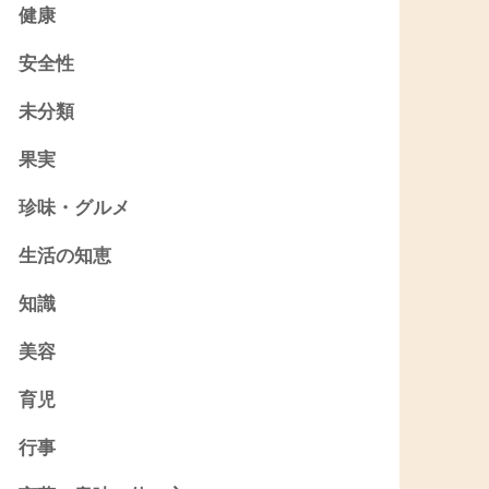
健康
安全性
未分類
果実
珍味・グルメ
生活の知恵
知識
美容
育児
行事