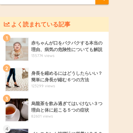
よく読まれている記事
1
赤ちゃんが口をパクパクする本当の
理由、病気の危険性についても解説
135774 views
2
身長を縮めるにはどうしたらいい？
簡単に身長が縮む６つの方法
123299 views
3
烏龍茶を飲み過ぎてはいけない３つ
理由と体に起こる５つの症状
82601 views
4