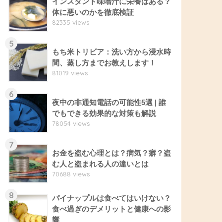
インスタント味噌汁に栄養はある？
体に悪いのかを徹底検証
82335 views
5
もち米トリビア：洗い方から浸水時
間、蒸し方までお教えします！
81019 views
6
夜中の非通知電話の可能性5選 | 誰
でもできる効果的な対策も解説
78054 views
7
お金を盗む心理とは？病気？癖？盗
む人と盗まれる人の違いとは
70688 views
8
パイナップルは食べてはいけない？
食べ過ぎのデメリットと健康への影
響