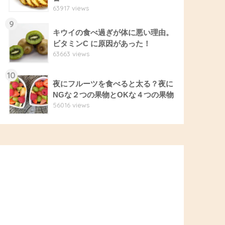
63917 views
9
キウイの食べ過ぎが体に悪い理由。
ビタミンC に原因があった！
63663 views
10
夜にフルーツを食べると太る？夜に
NGな２つの果物とOKな４つの果物
56016 views