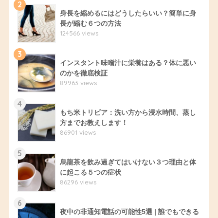
2
身長を縮めるにはどうしたらいい？簡単に身
長が縮む６つの方法
124566 views
3
インスタント味噌汁に栄養はある？体に悪い
のかを徹底検証
89963 views
4
もち米トリビア：洗い方から浸水時間、蒸し
方までお教えします！
86901 views
5
烏龍茶を飲み過ぎてはいけない３つ理由と体
に起こる５つの症状
86296 views
6
夜中の非通知電話の可能性5選 | 誰でもできる