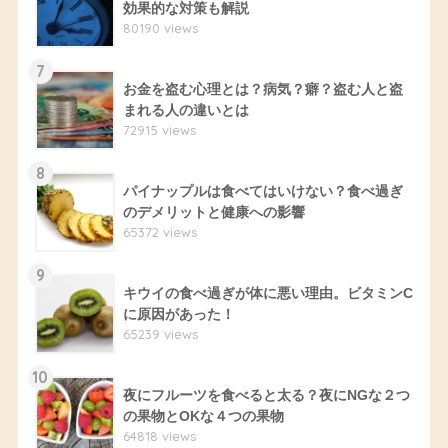
効果的な対策も解説
80190 views
7
お金を盗む心理とは？病気？癖？盗む人と盗
まれる人の違いとは
72915 views
8
パイナップルは食べてはいけない？食べ過ぎ
のデメリットと健康への影響
65372 views
9
キウイの食べ過ぎが体に悪い理由。ビタミンC
に原因があった！
65239 views
10
夜にフルーツを食べると太る？夜にNGな２つ
の果物とOKな４つの果物
64818 views