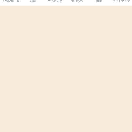
人気記事一覧
知識
生活の知恵
食べもの
健康
サイトマップ
納豆をこぼすと掃除が大変！？その理由と対
処法を解説します
ごま油は体に悪い？その理由や注意点を解説
します
溶けたアイスを凍らせるとまずい理由、美味
しい食べ方を解説