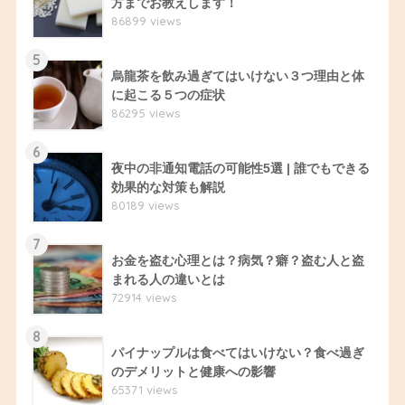
方までお教えします！
86899 views
5
烏龍茶を飲み過ぎてはいけない３つ理由と体
に起こる５つの症状
86295 views
6
夜中の非通知電話の可能性5選 | 誰でもできる
効果的な対策も解説
80189 views
7
お金を盗む心理とは？病気？癖？盗む人と盗
まれる人の違いとは
72914 views
8
パイナップルは食べてはいけない？食べ過ぎ
のデメリットと健康への影響
65371 views