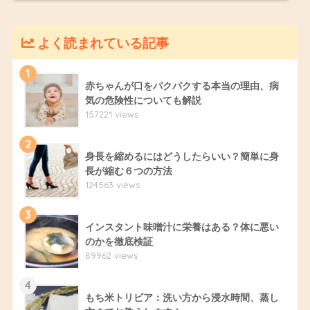
よく読まれている記事
1
赤ちゃんが口をパクパクする本当の理由、病
気の危険性についても解説
157221 views
2
身長を縮めるにはどうしたらいい？簡単に身
長が縮む６つの方法
124563 views
3
インスタント味噌汁に栄養はある？体に悪い
のかを徹底検証
89962 views
4
もち米トリビア：洗い方から浸水時間、蒸し