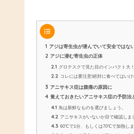
目次
1
アジは寄生虫が潜んでいて安全ではな
2
アジに潜む寄生虫の正体
2.1
グロテスクで見た目のインパクト大
2.2
コレには要注意!絶対に食べてはいけ
3
アニサキス症は腹痛の原因に
4
覚えておきたいアニサキス症の予防法
4.1
魚は新鮮なものを選びましょう。
4.2
アニサキスがいないか目で確認しま
4.3
60℃で1分、もしくは70℃で加熱し