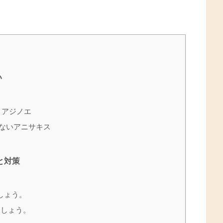
い
！アジノエ
ないアニサキス
と対策
しょう。
ましょう。