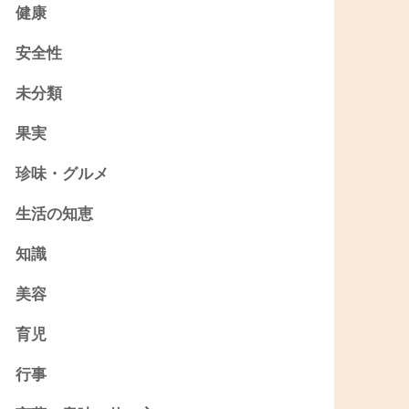
健康
安全性
未分類
果実
珍味・グルメ
生活の知恵
知識
美容
育児
行事