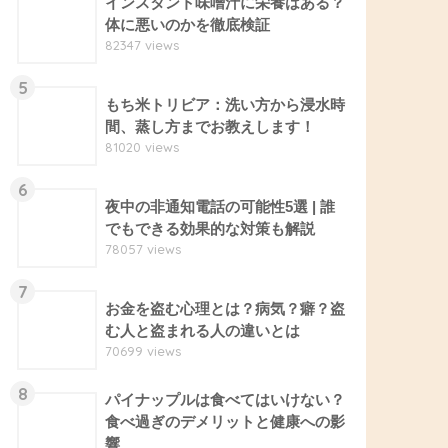
インスタント味噌汁に栄養はある？
体に悪いのかを徹底検証
82347 views
5
もち米トリビア：洗い方から浸水時
間、蒸し方までお教えします！
81020 views
6
夜中の非通知電話の可能性5選 | 誰
でもできる効果的な対策も解説
78057 views
7
お金を盗む心理とは？病気？癖？盗
む人と盗まれる人の違いとは
70699 views
8
パイナップルは食べてはいけない？
食べ過ぎのデメリットと健康への影
響