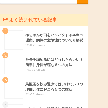
よく読まれている記事
1
赤ちゃんが口をパクパクする本当の
理由、病気の危険性についても解説
135839 views
2
身長を縮めるにはどうしたらいい？
簡単に身長が縮む６つの方法
123299 views
3
烏龍茶を飲み過ぎてはいけない３つ
理由と体に起こる５つの症状
82608 views
4