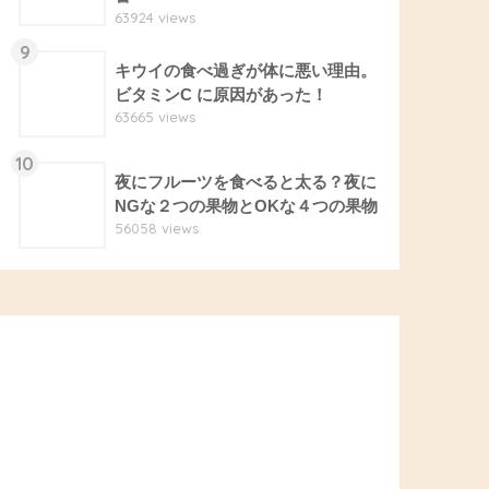
63924 views
9
キウイの食べ過ぎが体に悪い理由。
ビタミンC に原因があった！
63665 views
10
夜にフルーツを食べると太る？夜に
NGな２つの果物とOKな４つの果物
56058 views