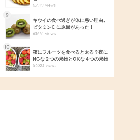
63919 views
9
キウイの食べ過ぎが体に悪い理由。
ビタミンC に原因があった！
63664 views
10
夜にフルーツを食べると太る？夜に
NGな２つの果物とOKな４つの果物
56023 views