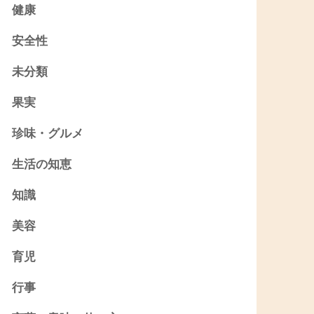
健康
安全性
未分類
果実
珍味・グルメ
生活の知恵
知識
美容
育児
行事