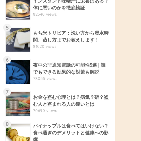
インスタント味噌汁に栄養はある？
体に悪いのかを徹底検証
82340 views
5
もち米トリビア：洗い方から浸水時
間、蒸し方までお教えします！
81020 views
6
夜中の非通知電話の可能性5選 | 誰
でもできる効果的な対策も解説
78055 views
7
お金を盗む心理とは？病気？癖？盗
む人と盗まれる人の違いとは
70690 views
8
パイナップルは食べてはいけない？
食べ過ぎのデメリットと健康への影
響