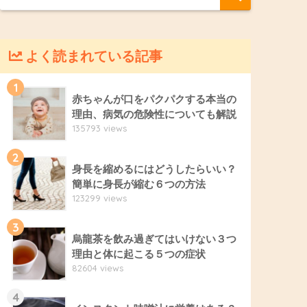
よく読まれている記事
1
赤ちゃんが口をパクパクする本当の
理由、病気の危険性についても解説
135793 views
2
身長を縮めるにはどうしたらいい？
簡単に身長が縮む６つの方法
123299 views
3
烏龍茶を飲み過ぎてはいけない３つ
理由と体に起こる５つの症状
82604 views
4