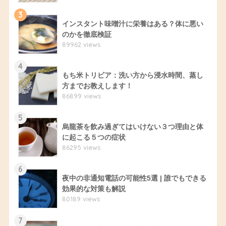
3
インスタント味噌汁に栄養はある？体に悪い
のかを徹底検証
89962 views
4
もち米トリビア：洗い方から浸水時間、蒸し
方までお教えします！
86899 views
5
烏龍茶を飲み過ぎてはいけない３つ理由と体
に起こる５つの症状
86295 views
6
夜中の非通知電話の可能性5選 | 誰でもできる
効果的な対策も解説
80189 views
7