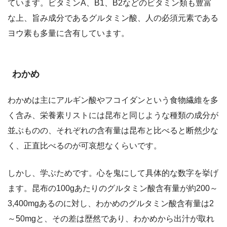
ています。ビタミンA、B1、B2などのビタミン類も豊富
な上、旨み成分であるグルタミン酸、人の必須元素である
ヨウ素も多量に含有しています。
わかめ
わかめは主にアルギン酸やフコイダンという食物繊維を多
く含み、栄養素リストには昆布と同じような種類の成分が
並ぶものの、それぞれの含有量は昆布と比べると断然少な
く、正直比べるのが可哀想なくらいです。
しかし、学ぶためです。心を鬼にして具体的な数字を挙げ
ます。昆布の100gあたりのグルタミン酸含有量が約200～
3,400mgあるのに対し、わかめのグルタミン酸含有量は2
～50mgと、その差は歴然であり、わかめから出汁が取れ