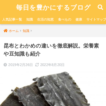
毎日を豊かにするブログ
人気記事一覧
知識
生活の知恵
食べもの
健康
サイトマッ
ホーム
知識
昆布とわかめの違いを徹底解説。栄養素
や豆知識も紹介
2019年2月26日
2022年8月20日