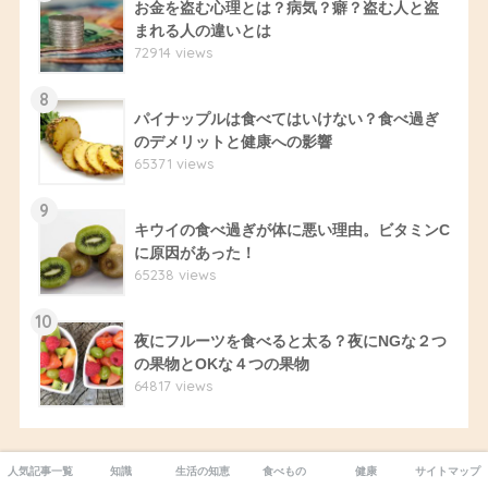
お金を盗む心理とは？病気？癖？盗む人と盗
まれる人の違いとは
72914 views
8
パイナップルは食べてはいけない？食べ過ぎ
のデメリットと健康への影響
65371 views
9
キウイの食べ過ぎが体に悪い理由。ビタミンC
に原因があった！
65238 views
10
夜にフルーツを食べると太る？夜にNGな２つ
の果物とOKな４つの果物
64817 views
人気記事一覧
知識
生活の知恵
食べもの
健康
サイトマップ