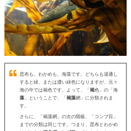
昆布も、わかめも、海藻です。どちらも湯通し
すると緑、または濃い緑色になりますが、元々
海の中では褐色です。よって、「
褐
色」の「海
藻
」ということで、「
褐藻
網」に分類されま
す。
さらに、「褐藻網」の次の階級、「コンブ目」
までの分類は同じです。つまり、昆布とわかめ