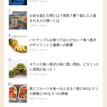
80189 views
7
お金を盗む心理とは？病気？癖？盗む人と盗
まれる人の違いとは
72914 views
8
パイナップルは食べてはいけない？食べ過ぎ
のデメリットと健康への影響
65371 views
9
キウイの食べ過ぎが体に悪い理由。ビタミンC
に原因があった！
65238 views
10
夜にフルーツを食べると太る？夜にNGな２つ
の果物とOKな４つの果物
64817 views