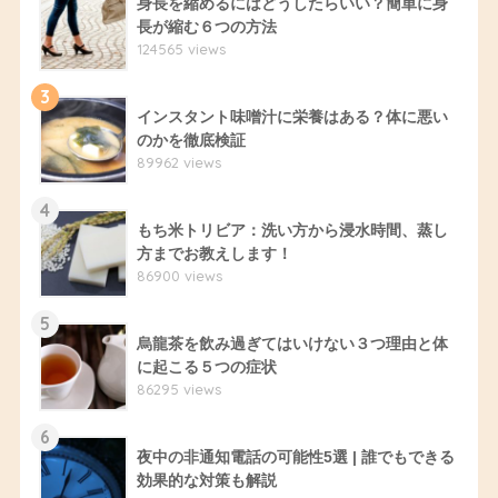
身長を縮めるにはどうしたらいい？簡単に身
長が縮む６つの方法
124565 views
3
インスタント味噌汁に栄養はある？体に悪い
のかを徹底検証
89962 views
4
もち米トリビア：洗い方から浸水時間、蒸し
方までお教えします！
86900 views
5
烏龍茶を飲み過ぎてはいけない３つ理由と体
に起こる５つの症状
86295 views
6
夜中の非通知電話の可能性5選 | 誰でもできる
効果的な対策も解説