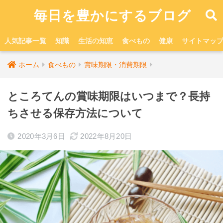
毎日を豊かにするブログ
人気記事一覧
知識
生活の知恵
食べもの
健康
サイトマッ
ホーム
食べもの
賞味期限・消費期限
ところてんの賞味期限はいつまで？長持
ちさせる保存方法について
2020年3月6日
2022年8月20日