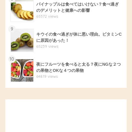
パイナップルは食べてはいけない？食べ過ぎ
のデメリットと健康への影響
65372 views
9
キウイの食べ過ぎが体に悪い理由。ビタミンC
に原因があった！
65239 views
10
夜にフルーツを食べると太る？夜にNGな２つ
の果物とOKな４つの果物
64819 views