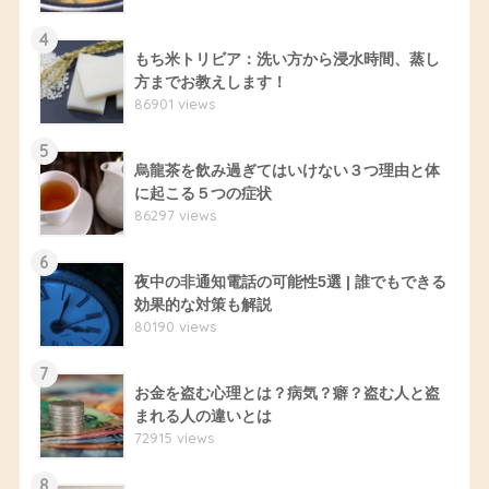
4
もち米トリビア：洗い方から浸水時間、蒸し
方までお教えします！
86901 views
5
烏龍茶を飲み過ぎてはいけない３つ理由と体
に起こる５つの症状
86297 views
6
夜中の非通知電話の可能性5選 | 誰でもできる
効果的な対策も解説
80190 views
7
お金を盗む心理とは？病気？癖？盗む人と盗
まれる人の違いとは
72915 views
8