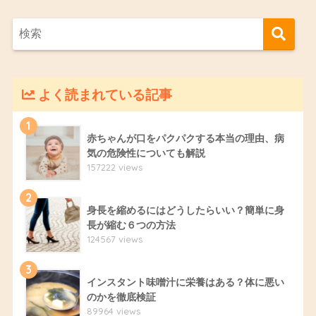
よく読まれている記事
1
赤ちゃんが口をパクパクする本当の理由、病
気の危険性についても解説
157222 views
2
身長を縮めるにはどうしたらいい？簡単に身
長が縮む６つの方法
124567 views
3
インスタント味噌汁に栄養はある？体に悪い
のかを徹底検証
89964 views