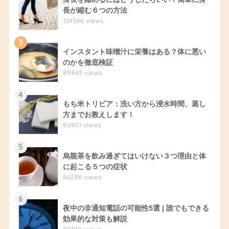
長が縮む６つの方法
124566 views
3
インスタント味噌汁に栄養はある？体に悪い
のかを徹底検証
89963 views
4
もち米トリビア：洗い方から浸水時間、蒸し
方までお教えします！
86901 views
5
烏龍茶を飲み過ぎてはいけない３つ理由と体
に起こる５つの症状
86296 views
6
夜中の非通知電話の可能性5選 | 誰でもできる
効果的な対策も解説
80190 views