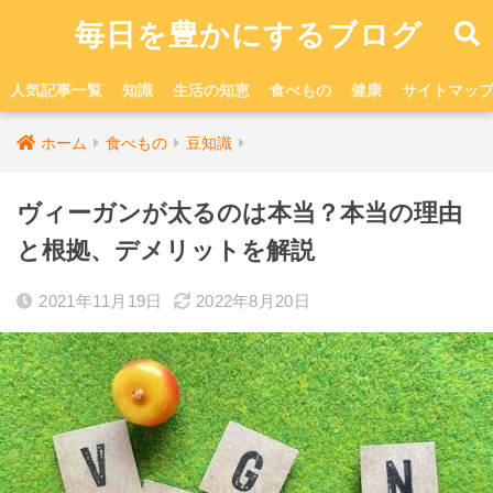
毎日を豊かにするブログ
人気記事一覧
知識
生活の知恵
食べもの
健康
サイトマッ
ホーム
食べもの
豆知識
ヴィーガンが太るのは本当？本当の理由
と根拠、デメリットを解説
2021年11月19日
2022年8月20日