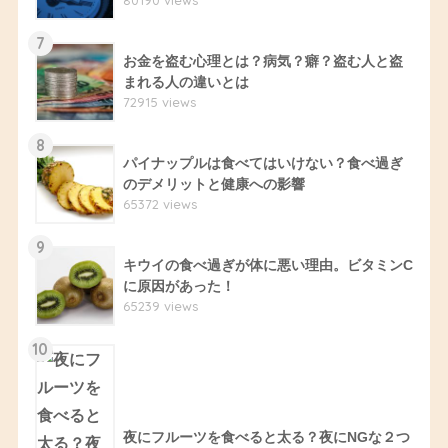
7
お金を盗む心理とは？病気？癖？盗む人と盗
まれる人の違いとは
72915 views
8
パイナップルは食べてはいけない？食べ過ぎ
のデメリットと健康への影響
65372 views
9
キウイの食べ過ぎが体に悪い理由。ビタミンC
に原因があった！
65239 views
10
夜にフルーツを食べると太る？夜にNGな２つ