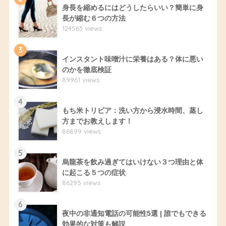
身長を縮めるにはどうしたらいい？簡単に身
長が縮む６つの方法
124563 views
3
インスタント味噌汁に栄養はある？体に悪い
のかを徹底検証
89961 views
4
もち米トリビア：洗い方から浸水時間、蒸し
方までお教えします！
86899 views
5
烏龍茶を飲み過ぎてはいけない３つ理由と体
に起こる５つの症状
86295 views
6
夜中の非通知電話の可能性5選 | 誰でもできる
効果的な対策も解説