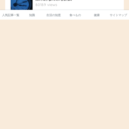
80189 views
人気記事一覧
知識
生活の知恵
食べもの
健康
サイトマップ
7
お金を盗む心理とは？病気？癖？盗む人と盗
まれる人の違いとは
72914 views
8
パイナップルは食べてはいけない？食べ過ぎ
のデメリットと健康への影響
65371 views
9
キウイの食べ過ぎが体に悪い理由。ビタミンC
に原因があった！
65238 views
10
夜にフルーツを食べると太る？夜にNGな２つ
の果物とOKな４つの果物
64815 views