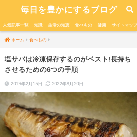
毎日を豊かにするブログ
人気記事一覧
知識
生活の知恵
食べもの
健康
サイトマッ
ホーム
食べもの
塩サバは冷凍保存するのがベスト!長持ち
させるための6つの手順
2019年2月15日
2022年8月20日