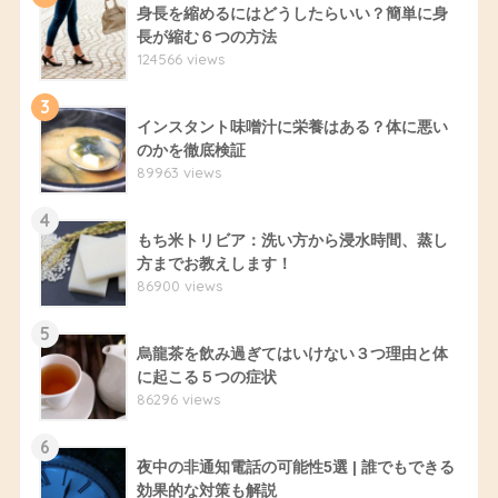
身長を縮めるにはどうしたらいい？簡単に身
長が縮む６つの方法
124566 views
3
インスタント味噌汁に栄養はある？体に悪い
のかを徹底検証
89963 views
4
もち米トリビア：洗い方から浸水時間、蒸し
方までお教えします！
86900 views
5
烏龍茶を飲み過ぎてはいけない３つ理由と体
に起こる５つの症状
86296 views
6
夜中の非通知電話の可能性5選 | 誰でもできる
効果的な対策も解説