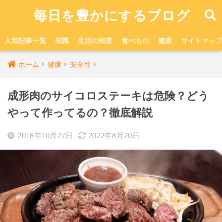
毎日を豊かにするブログ
人気記事一覧
知識
生活の知恵
食べもの
健康
サイトマッ
ホーム
健康
安全性
成形肉のサイコロステーキは危険？どう
やって作ってるの？徹底解説
2018年10月27日
2022年8月20日