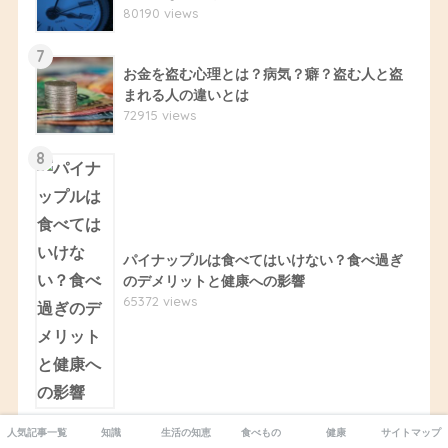
80190 views
7
お金を盗む心理とは？病気？癖？盗む人と盗
まれる人の違いとは
72915 views
8
パイナップルは食べてはいけない？食べ過ぎ
のデメリットと健康への影響
65372 views
9
人気記事一覧
知識
生活の知恵
食べもの
健康
サイトマップ
キウイの食べ過ぎが体に悪い理由。ビタミンC